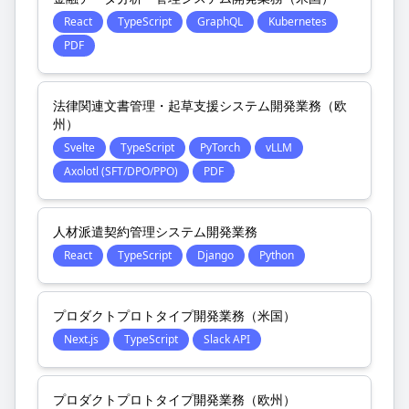
React
TypeScript
GraphQL
Kubernetes
PDF
法律関連文書管理・起草支援システム開発業務（欧
州）
Svelte
TypeScript
PyTorch
vLLM
Axolotl (SFT/DPO/PPO)
PDF
人材派遣契約管理システム開発業務
React
TypeScript
Django
Python
プロダクトプロトタイプ開発業務（米国）
Next.js
TypeScript
Slack API
プロダクトプロトタイプ開発業務（欧州）