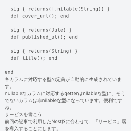
  sig { returns(T.nilable(String)) }

  def cover_url(); end

  sig { returns(Date) }

  def published_at(); end

  sig { returns(String) }

  def title(); end

各カラムに対応する型の定義が自動的に生成されていま
す。
nullableなカラムに対応するgetterはnilableな型に、そう
でないカラムは非nilableな型になっています。便利です
ね。
サービスを書こう
前回の記事で利用した
NestJS
に合わせて、「サービス」層
を導入することにします。