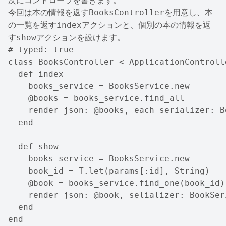
次にコントローラを書きます。
今回は本の情報を返す
を用意し、本
BooksController
の一覧を返す
アクションと、個別の本の情報を返
index
す
アクションを設けます。
show
# typed: true

class BooksController < ApplicationControlle
  def index

    books_service = BooksService.new

    @books = books_service.find_all

    render json: @books, each_serializer: B
  end

  def show

    books_service = BooksService.new

    book_id = T.let(params[:id], String)

    @book = books_service.find_one(book_id)

    render json: @book, selializer: BookSeri
  end
