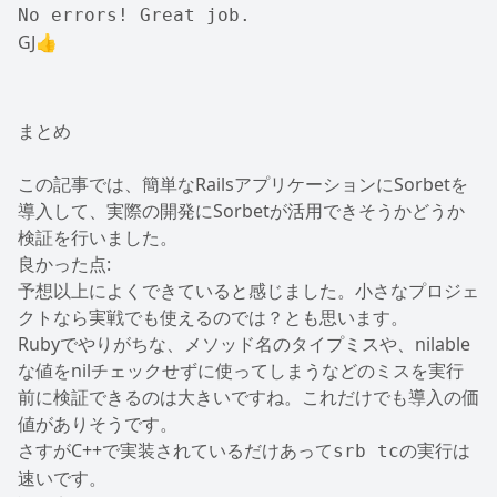
GJ👍
まとめ
この記事では、簡単なRailsアプリケーションにSorbetを
導入して、実際の開発にSorbetが活用できそうかどうか
検証を行いました。
良かった点:
予想以上によくできていると感じました。小さなプロジェ
クトなら実戦でも使えるのでは？とも思います。
Rubyでやりがちな、メソッド名のタイプミスや、nilable
な値をnilチェックせずに使ってしまうなどのミスを実行
前に検証できるのは大きいですね。これだけでも導入の価
値がありそうです。
さすがC++で実装されているだけあって
の実行は
srb tc
速いです。