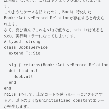
は間違いないので、これは型チェックを通ってしまいま
す。
このようなケースを防ぐために、
に特化した
Book
が存在すると考えら
Book::ActiveRecord_Relation
れます。
さて、喜び勇んでこれを
で使うと、
は通るも
sig
srb tc
のの、実行時エラーになってしまいます。
# typed: strong

class BooksService

  extend T::Sig

  sig { returns(Book::ActiveRecord_Relation)
  def find_all

    Book.all

  end

をして、上記コードを使うルートにアクセスす
rails s
ると、以下のような
エラー
uninitialized constant
が発生します。