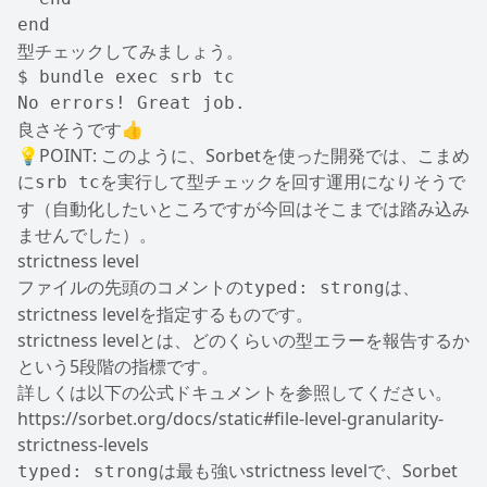
型チェックしてみましょう。
$ bundle exec srb tc

良さそうです👍
💡POINT: このように、Sorbetを使った開発では、こまめ
に
を実行して型チェックを回す運用になりそうで
srb tc
す（自動化したいところですが今回はそこまでは踏み込み
ませんでした）。
strictness level
ファイルの先頭のコメントの
は、
typed: strong
strictness level
を指定するものです。
strictness levelとは、どのくらいの型エラーを報告するか
という5段階の指標です。
詳しくは以下の公式ドキュメントを参照してください。
https://sorbet.org/docs/static#file-level-granularity-
strictness-levels
は最も強いstrictness levelで、Sorbet
typed: strong