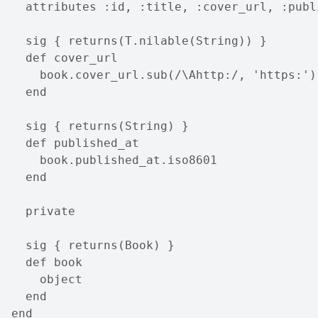
  attributes :id, :title, :cover_url, :publi
  sig { returns(T.nilable(String)) }

  def cover_url

    book.cover_url.sub(/\Ahttp:/, 'https:')

  end

  sig { returns(String) }

  def published_at

    book.published_at.iso8601

  end

  private

  sig { returns(Book) }

  def book

    object

  end
