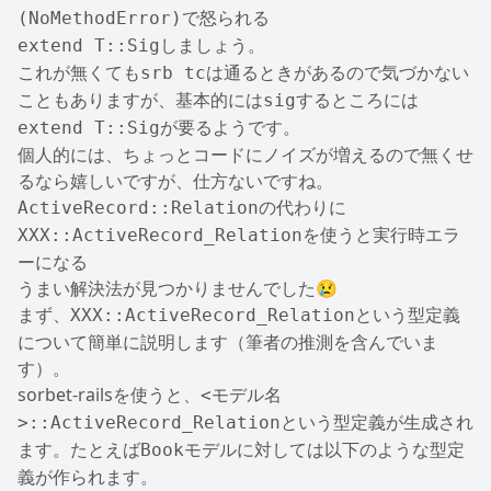
で怒られる
(NoMethodError)
しましょう。
extend T::Sig
これが無くても
は通るときがあるので気づかない
srb tc
こともありますが、基本的には
するところには
sig
が要るようです。
extend T::Sig
個人的には、ちょっとコードにノイズが増えるので無くせ
るなら嬉しいですが、仕方ないですね。
の代わりに
ActiveRecord::Relation
を使うと実行時エラ
XXX::ActiveRecord_Relation
ーになる
うまい解決法が見つかりませんでした😢
まず、
という型定義
XXX::ActiveRecord_Relation
について簡単に説明します（筆者の推測を含んでいま
す）。
sorbet-railsを使うと、
<モデル名
という型定義が生成され
>::ActiveRecord_Relation
ます。たとえば
モデルに対しては以下のような型定
Book
義が作られます。