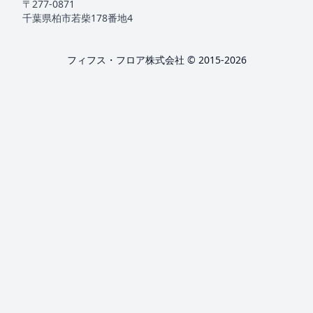
〒277-0871
千葉県柏市若柴178番地4
フィフス・フロア株式会社 © 2015-
2026