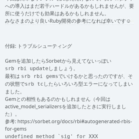
への導入はまだ若干ハードルがあるかもしれませんが、要
所に使うだけでも効果はあるかもしれません。
みなさまのより良いRuby開発の参考になれば幸いです☺️
付録: トラブルシューティング
Gemを追加したらSorbetから見えてないっぽい
しましょう。
srb rbi update
最初は
でいけるかと思ったのですが、そ
srb rbi gems
の状態で
したらいろいろ型エラーになってしまい
srb tc
ました。
Gemとの相性もあるのかもしれません（今回は
active_model_serializersを追加したときに実行しまし
た）。
参考:
https://sorbet.org/docs/rbi#autogenerated-rbis-
for-gems
undefined method `sig' for XXX