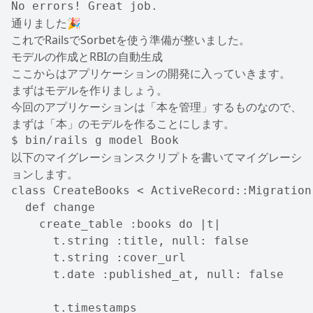
通りました🎉
これでRailsでSorbetを使う準備が整いました。
モデルの作成とRBIの自動生成
ここからはアプリケーションの開発に入っていきます。
まずはモデルを作りましょう。
今回のアプリケーションは「本を管理」するものなので、
まずは「本」のモデルを作ることにします。
以下のマイグレーションスクリプトを書いてマイグレーシ
ョンします。
class CreateBooks < ActiveRecord::Migration[
  def change

    create_table :books do |t|

      t.string :title, null: false

      t.string :cover_url

      t.date :published_at, null: false

      t.timestamps
