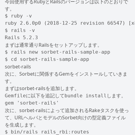
今回使用するRubyとRailsのバージョンは以下のとおりで
す。
$ ruby -v

ruby 2.6.0p0 (2018-12-25 revision 66547) [x
$ rails -v

まずは通常通りRailsをセットアップします。
$ rails new sorbet-rails-sample-app

sorbet-rails
次に、Sorbetに関係するGemをインストールしていきま
す。
まずはsorbet-railsを追加します。
に以下を追記して
します。
Gemfile
bundle install
次に、sorbet-railsによって追加されるRakeタスクを使っ
て、URLヘルパとモデルのSorbet向けの型定義ファイル
を生成します。
$ bin/rails rails_rbi:routes
