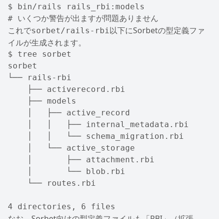
$ bin/rails rails_rbi:models

これで
以下にSorbetの型定義ファ
sorbet/rails-rbi
イルが生成されます。
$ tree sorbet

sorbet

└── rails-rbi

    ├── activerecord.rbi

    ├── models

    │   ├── active_record

    │   │   ├── internal_metadata.rbi

    │   │   └── schema_migration.rbi

    │   └── active_storage

    │       ├── attachment.rbi

    │       └── blob.rbi

    └── routes.rbi

なお、Sorbet向けの型定義ファイルも「RBI」（拡張