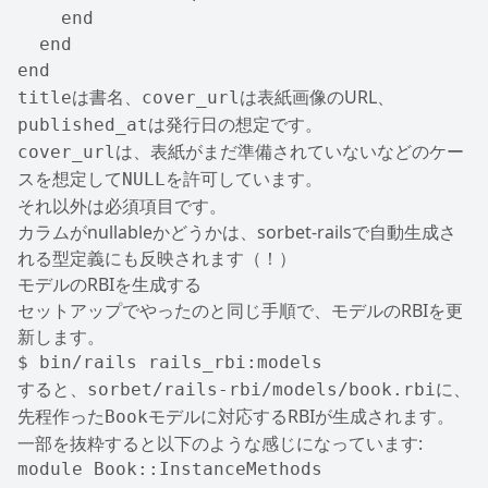
    end

  end

は書名、
は表紙画像のURL、
title
cover_url
は発行日の想定です。
published_at
は、表紙がまだ準備されていないなどのケー
cover_url
スを想定して
を許可しています。
NULL
それ以外は必須項目です。
カラムがnullableかどうかは、sorbet-railsで自動生成さ
れる型定義にも反映されます（！）
モデルのRBIを生成する
セットアップでやったのと同じ手順で、モデルのRBIを更
新します。
すると、
に、
sorbet/rails-rbi/models/book.rbi
先程作った
モデルに対応するRBIが生成されます。
Book
一部を抜粋すると以下のような感じになっています:
module Book::InstanceMethods
