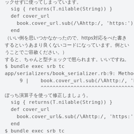
ックせずに使ってしまっています。
  sig { returns(T.nilable(String)) }

  def cover_url

    book.cover_url.sub(/\Ahttp:/, 'https:
（いい例を思いつかなかったので、https対応をべた書き
するというあまり良くないコードになっています。例とい
うことでご容赦ください。）
すると、ちゃんと型チェックで怒られます。いいですね。
$ bundle exec srb tc

app/serializers/book_serializer.rb:9: Metho
     9 |    book.cover_url.sub(/\Ahttp:/, 'h
ぼっち演算子
を使って修正しましょう。
  sig { returns(T.nilable(String)) }

  def cover_url

    book.cover_url&.sub(/\Ahttp:/, 'https:')
$ bundle exec srb tc
