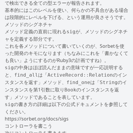
で検出できる全ての型エラーが報告されます。
基本的にはこのレベルを使い、何らかの不具合がある場合
は段階的にレベルを下げる、という運用が良さそうです。
メソッドのシグネチャ
メソッド定義の直前に現れる
が、メソッドのシグネチ
sig
ャを定義する部分です。
これを各メソッドについて書いていくのが、Sorbetを使
った開発のキモになります（ちなみにこれを「書かなくて
も良い」ようにするのがRuby3の計画ですね）。
の中身はほぼ読んだままの意味ですが一応説明する
sig
と、
は「
のイン
find_all
ActiveRecord::Relation
スタンスを返す」メソッド、
は「
のイ
find_one
String
ンスタンスを第1引数に取り
のインスタンスを返
Book
す」メソッドであることを表しています。
の書き方の詳細は以下の公式ドキュメントを参照して
sig
ください。
https://sorbet.org/docs/sigs
コントローラを書こう