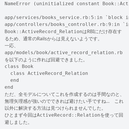
NameError (uninitialized constant Book::Act
app/services/books_service.rb:5:in `block i
はRBIにだけ存在す
Book::ActiveRecord_Relation
るため、通常のRailsからは見えないようです。
一応、
app/models/book/active_record_relation.rb
を以下のように作れば回避できました。
class Book

  class ActiveRecord_Relation

  end

ただ、全モデルについてこれを作成するのは手間なのと、
無理矢理感が強いのでできれば避けたい手ですね… これ
以外に解決する方法は見つけられませんでした。
ひとまず今回は
を使って回
ActiveRecord::Relation
避しました。